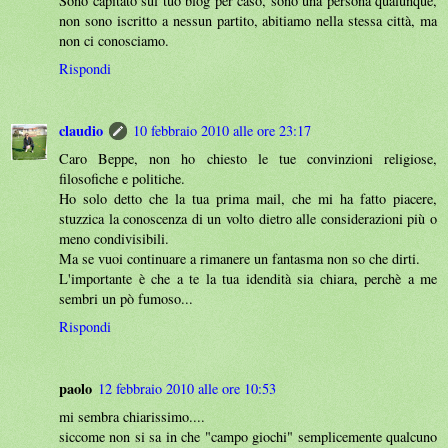
Sono capitato sul tuo blog per caso, sono una persona qualunque,
non sono iscritto a nessun partito, abitiamo nella stessa città, ma
non ci conosciamo.
Rispondi
claudio
10 febbraio 2010 alle ore 23:17
Caro Beppe, non ho chiesto le tue convinzioni religiose,
filosofiche e politiche.
Ho solo detto che la tua prima mail, che mi ha fatto piacere,
stuzzica la conoscenza di un volto dietro alle considerazioni più o
meno condivisibili.
Ma se vuoi continuare a rimanere un fantasma non so che dirti.
L'importante è che a te la tua idendità sia chiara, perchè a me
sembri un pò fumoso...
Rispondi
paolo
12 febbraio 2010 alle ore 10:53
mi sembra chiarissimo....
siccome non si sa in che "campo giochi" semplicemente qualcuno