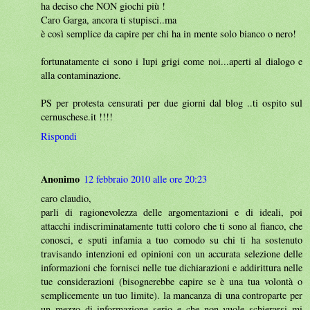
ha deciso che NON giochi più !
Caro Garga, ancora ti stupisci..ma
è così semplice da capire per chi ha in mente solo bianco o nero!
fortunatamente ci sono i lupi grigi come noi...aperti al dialogo e
alla contaminazione.
PS per protesta censurati per due giorni dal blog ..ti ospito sul
cernuschese.it !!!!
Rispondi
Anonimo
12 febbraio 2010 alle ore 20:23
caro claudio,
parli di ragionevolezza delle argomentazioni e di ideali, poi
attacchi indiscriminatamente tutti coloro che ti sono al fianco, che
conosci, e sputi infamia a tuo comodo su chi ti ha sostenuto
travisando intenzioni ed opinioni con un accurata selezione delle
informazioni che fornisci nelle tue dichiarazioni e addirittura nelle
tue considerazioni (bisognerebbe capire se è una tua volontà o
semplicemente un tuo limite). la mancanza di una controparte per
un mezzo di informazione serio e che non vuole schierarsi mi